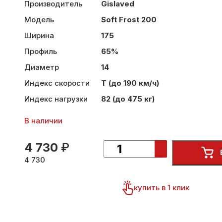
Производитель
Gislaved
Модель
Soft Frost 200
Ширина
175
Профиль
65%
Диаметр
14
Индекс скорости
T (до 190 км/ч)
Индекс нагрузки
82 (до 475 кг)
В наличии
4 730
₽
4 730
купить в 1 клик