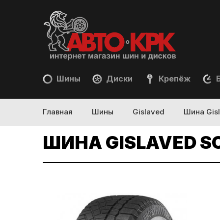
Шины
Диски
Крепёж
Б
Главная
Шины
Gislaved
Шина Gisl
ШИНА GISLAVED SOF