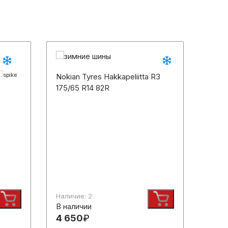
Nokian Tyres Hakkapeliitta R3
Viatt
175/65 R14 82R
175/6
Наличие: 2
Налич
В наличии
В на
4 650
₽
4 3