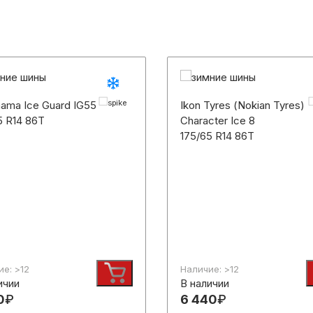
ama Ice Guard IG55
Ikon Tyres (Nokian Tyres)
5 R14 86T
Character Ice 8
175/65 R14 86T
е: >12
Наличие: >12
ичии
В наличии
0
₽
6 440
₽