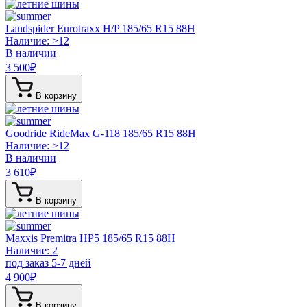
Landspider Eurotraxx H/P
185/65 R15 88H
Наличие: >12
В наличии
3 500
₽
В корзину
Goodride RideMax G-118
185/65 R15 88H
Наличие: >12
В наличии
3 610
₽
В корзину
Maxxis Premitra HP5
185/65 R15 88H
Наличие: 2
под заказ 5-7 дней
4 900
₽
В корзину