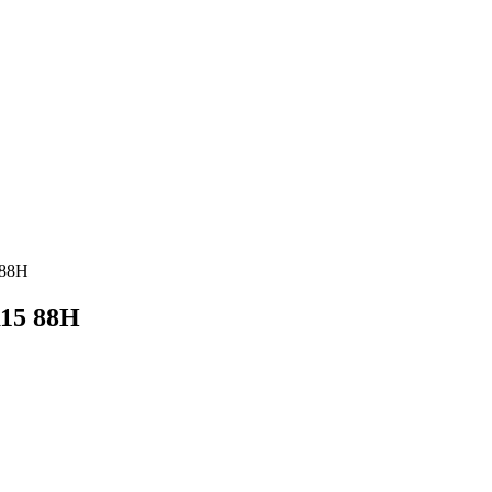
 88H
R15 88H