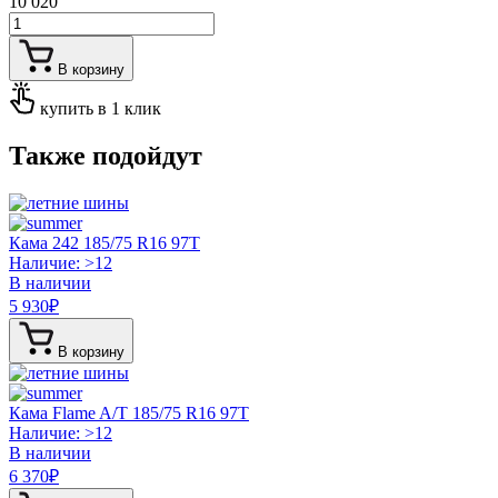
10 020
В корзину
купить в 1 клик
Также подойдут
Кама 242
185/75 R16 97T
Наличие: >12
В наличии
5 930
₽
В корзину
Кама Flame A/T
185/75 R16 97T
Наличие: >12
В наличии
6 370
₽