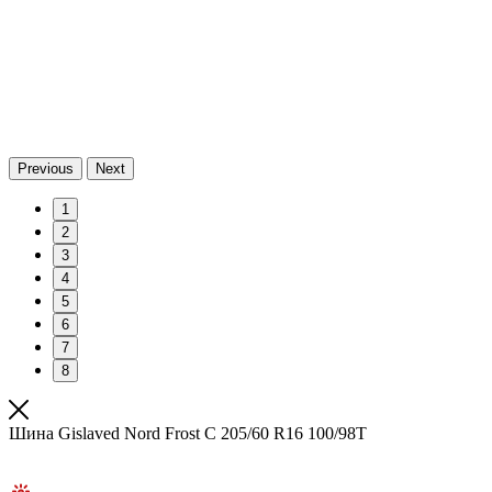
Previous
Next
1
2
3
4
5
6
7
8
Шина Gislaved Nord Frost C 205/60 R16 100/98T