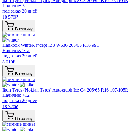
Ikon Tyres (Nokian Tyres) Autograph Ice C3
205/65 R16 107/105R
Наличие: 5
под заказ 20 дней
18 570
₽
В корзину
Hankook WinteR i*cept IZ3 W636
205/65 R16 99T
Наличие: >12
под заказ 20 дней
8 010
₽
В корзину
Ikon Tyres (Nokian Tyres) Autograph Ice C4
205/65 R16 107/105R
Наличие: >12
под заказ 20 дней
18 320
₽
В корзину