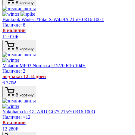
В корзину
Hankook Winter i*Pike X W429A
215/70 R16 100T
Наличие: 8
В наличии
11 010
₽
В корзину
Matador MP93 Nordicca
215/70 R16 104H
Наличие: 2
под заказ 12-14 дней
6 370
₽
В корзину
Yokohama iceGUARD G075
215/70 R16 100Q
Наличие: >12
В наличии
12 280
₽