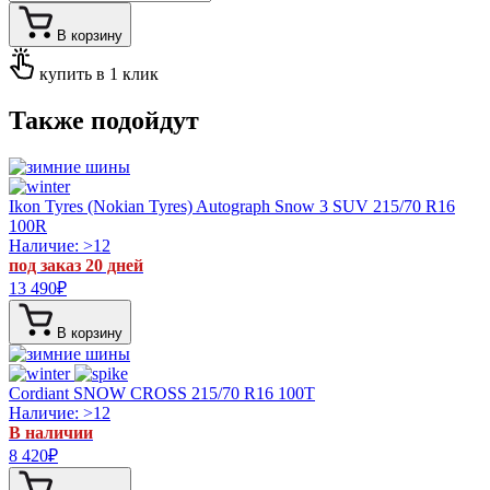
В корзину
купить в 1 клик
Также подойдут
Ikon Tyres (Nokian Tyres) Autograph Snow 3 SUV
215/70 R16
100R
Наличие: >12
под заказ 20 дней
13 490
₽
В корзину
Cordiant SNOW CROSS
215/70 R16 100T
Наличие: >12
В наличии
8 420
₽